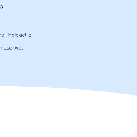
zo
ail indicaci le
noscitivo.