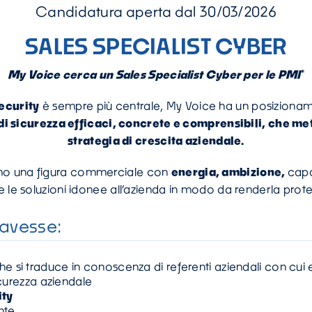
Candidatura aperta dal 30/03/2026
SALES SPECIALIST CYBER
My Voice cerca un Sales Specialist Cyber per le PMI
*
ecurity
è sempre più centrale, My Voice ha un posiziona
 di sicurezza efficaci, concrete e comprensibili, che me
strategia di crescita aziendale.
amo una figura commerciale con
energia, ambizione,
capa
e le soluzioni idonee all’azienda in modo da renderla prote
avesse:
si traduce in conoscenza di referenti aziendali con cui esi
icurezza aziendale
ity
nte