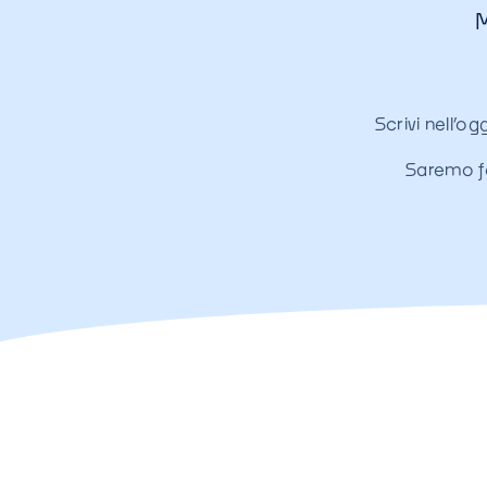
M
Scrivi nell’og
Saremo fe